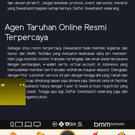
dan desain atrakrif. Jangan lewatkan promosi, event dan bonus menarik
yang Dewataslot bagikan setiap harinya. Daftar Dewataslot sekarang.
Agen Taruhan Online Resmi
Terpercaya
Sebagai situs resmi terpercaya, Dewataslot telah memiliki legalitas dan
lisensi dari BMM Testlabs yang menjamin keamanan data diri member.
Kami juga memiliki sistem transaksi terlengkap dan aman lewat kerjasama
dengan perbangkan, e-wallet serta virtual account di Indonesia yang
memudahkan member bertransaksi withdraw maupun deposit. Dilengkapi
dengan fitur customer service 24 jam dengan tenaga ahli yang ramah dan
profesional siap dihubungi kapan saja dimana saja. Nikmati seluruh fasilitas
lengkap Dewataslot hanya dengan 1 user ID lewat proses registrasi yang
mudah dan cepat. Tunggu apa lagi, Daftar Dewataslot sekarang juga, dan
raih keuntunganmu disini.