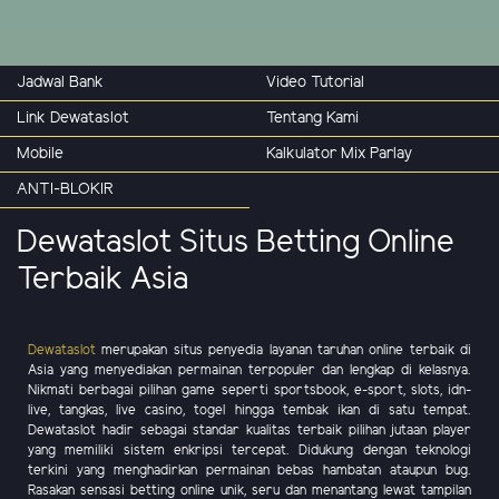
Jadwal Bank
Video Tutorial
Link Dewataslot
Tentang Kami
Mobile
Kalkulator Mix Parlay
ANTI-BLOKIR
Dewataslot Situs Betting Online
Terbaik Asia
Dewataslot
merupakan situs penyedia layanan taruhan online terbaik di
Asia yang menyediakan permainan terpopuler dan lengkap di kelasnya.
Nikmati berbagai pilihan game seperti sportsbook, e-sport, slots, idn-
live, tangkas, live casino, togel hingga tembak ikan di satu tempat.
Dewataslot hadir sebagai standar kualitas terbaik pilihan jutaan player
yang memiliki sistem enkripsi tercepat. Didukung dengan teknologi
terkini yang menghadirkan permainan bebas hambatan ataupun bug.
Rasakan sensasi betting online unik, seru dan menantang lewat tampilan